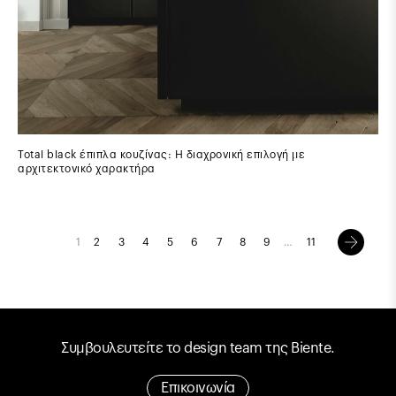
Total black έπιπλα κουζίνας: Η διαχρονική επιλογή με
αρχιτεκτονικό χαρακτήρα
1
2
3
4
5
6
7
8
9
…
11
Συμβουλευτείτε το design team της Biente.
Επικοινωνία