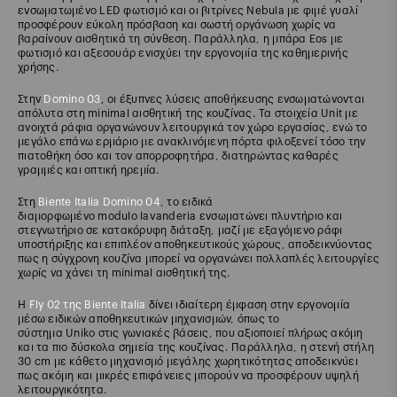
ενσωματωμένο LED φωτισμό και οι βιτρίνες Nebula με φιμέ γυαλί
προσφέρουν εύκολη πρόσβαση και σωστή οργάνωση χωρίς να
βαραίνουν αισθητικά τη σύνθεση. Παράλληλα, η μπάρα Eos με
φωτισμό και αξεσουάρ ενισχύει την εργονομία της καθημερινής
χρήσης.
Στην
Domino 03
, οι έξυπνες λύσεις αποθήκευσης ενσωματώνονται
απόλυτα στη minimal αισθητική της κουζίνας. Τα στοιχεία Unit με
ανοιχτά ράφια οργανώνουν λειτουργικά τον χώρο εργασίας, ενώ το
μεγάλο επάνω ερμάριο με ανακλινόμενη πόρτα φιλοξενεί τόσο την
πιατοθήκη όσο και τον απορροφητήρα, διατηρώντας καθαρές
γραμμές και οπτική ηρεμία.
Στη
Biente Italia Domino 04
, το ειδικά
διαμορφωμένο modulo lavanderia ενσωματώνει πλυντήριο και
στεγνωτήριο σε κατακόρυφη διάταξη, μαζί με εξαγόμενο ράφι
υποστήριξης και επιπλέον αποθηκευτικούς χώρους, αποδεικνύοντας
πως η σύγχρονη κουζίνα μπορεί να οργανώνει πολλαπλές λειτουργίες
χωρίς να χάνει τη minimal αισθητική της.
Η
Fly 02 της Biente Italia
δίνει ιδιαίτερη έμφαση στην εργονομία
μέσω ειδικών αποθηκευτικών μηχανισμών, όπως το
σύστημα Uniko στις γωνιακές βάσεις, που αξιοποιεί πλήρως ακόμη
και τα πιο δύσκολα σημεία της κουζίνας. Παράλληλα, η στενή στήλη
30 cm με κάθετο μηχανισμό μεγάλης χωρητικότητας αποδεικνύει
πως ακόμη και μικρές επιφάνειες μπορούν να προσφέρουν υψηλή
λειτουργικότητα.