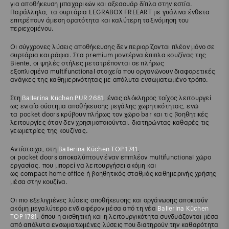
για αποθήκευση μπαχαρικών και αξεσουάρ δίπλα στην εστία.
Παράλληλα, τα συρτάρια LEGRABOX FREEART με γυάλινα ένθετα
επιτρέπουν άμεση ορατότητα και καλύτερη ταξινόμηση του
περιεχομένου.
Οι σύγχρονες λύσεις αποθήκευσης δεν περιορίζονται πλέον μόνο σε
συρτάρια και ράφια. Στα premium μοντέρνα έπιπλα κουζίνας της
Biente, οι ψηλές στήλες μετατρέπονται σε πλήρως
εξοπλισμένα multifunctional στοιχεία που οργανώνουν διαφορετικές
ανάγκες της καθημερινότητας με απόλυτα ενσωματωμένο τρόπο.
Στη
Ballerina Küchen PUR 2681
, ένας ολόκληρος τοίχος λειτουργεί
ως ενιαίο σύστημα αποθήκευσης μεγάλης χωρητικότητας, ενώ
τα pocket doors κρύβουν πλήρως τον χώρο bar και τις βοηθητικές
λειτουργίες όταν δεν χρησιμοποιούνται, διατηρώντας καθαρές τις
γεωμετρίες της κουζίνας.
Αντίστοιχα, στη
Ballerina Küchen TOP 1741
,
οι pocket doors αποκαλύπτουν έναν επιπλέον multifunctional χώρο
εργασίας, που μπορεί να λειτουργήσει ακόμη και
ως compact home office ή βοηθητικός σταθμός καθημερινής χρήσης
μέσα στην κουζίνα.
Οι πιο εξελιγμένες λύσεις αποθήκευσης και οργάνωσης αποκτούν
ακόμη μεγαλύτερο ενδιαφέρον μέσα από τη νέα
Ballerina Küchen
TOP 1781
, όπου η αισθητική και η λειτουργικότητα συνδυάζονται μέσα
από απόλυτα ενσωματωμένες λύσεις που διατηρούν την καθαρότητα