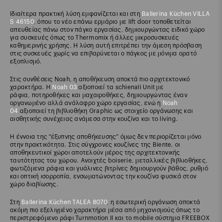
Ιδιαίτερα πρακτική λύση εμφανίζεται και στη
Ballerina Küchen VILLA
S 46150
, όπου το νέο επάνω ερμάριο με lift door τοποθετείται
απευθείας πάνω στον πάγκο εργασίας, δημιουργώντας ειδικό χώρο
για συσκευές όπως το Thermomix ή άλλες μικροσυσκευές
καθημερινής χρήσης. Η λύση αυτή επιτρέπει την άμεση πρόσβαση
στις συσκευές χωρίς να επιβαρύνεται ο πάγκος με μόνιμα ορατό
εξοπλισμό.
Στις συνθέσεις Noah, η αποθήκευση αποκτά πιο αρχιτεκτονικό
χαρακτήρα. Η
Noah 03
αξιοποιεί τα schienali Unit με
ράφια, ποτηροθήκες και μαχαιροθήκες, δημιουργώντας έναν
οργανωμένο αλλά ανάλαφρο χώρο εργασίας, ενώ η
Noah
04
αξιοποιεί τη βιβλιοθήκη Graphic ως στοιχείο οργάνωσης και
αισθητικής συνέχειας ανάμεσα στην κουζίνα και το living.
Η έννοια της “έξυπνης αποθήκευσης” όμως δεν περιορίζεται μόνο
στην πρακτικότητα. Στις σύγχρονες κουζίνες της Biente, οι
αποθηκευτικοί χώροι αποτελούν μέρος της αρχιτεκτονικής
ταυτότητας του χώρου. Ανοιχτές boiserie, μεταλλικές βιβλιοθήκες,
φωτιζόμενα ράφια και γυάλινες βιτρίνες δημιουργούν βάθος, ρυθμό
και οπτική ισορροπία, ενσωματώνοντας την κουζίνα φυσικά στον
χώρο διαβίωσης.
Στη
Ballerina Küchen TALEA 8070
, η εσωτερική οργάνωση αποκτά
ακόμη πιο εξελιγμένο χαρακτήρα μέσα από μηχανισμούς όπως το
περιστρεφόμενο ράφι Turnmotion II και το mobile σύστημα FREEBOX