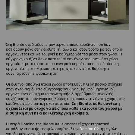
Στη Biente σχεδιάζουμε μοντέρνα έπιπλα κουζίνας που δεν
εστιάζουν μόνο στην αισθητική, αλλά και στον τρόπο με τον οποίο
οργανώνεται και λειτουργεί η καθημερινότητα μέσα στον χώρο. Η
σύγχρονη κουζίνα δεν αποτελεί πλέον έναν απομονωμένο χώρο
εργασίας· μετατρέπεται σε κεντρικό σημείο του σπιτιού, όπου η
εργονομία, η αποθήκευση και η αρχιτεκτονική καθαρότητα
συνυπάρχουν με φυσικότητα.
Οι έξυπνοι αποθηκευτικοί χώροι αποτελούν πλέον βασικό στοιχείο
στον σχεδιασμό μιας σύγχρονης κουζίνας. Κρυφοί μηχανισμοί,
οργανωμένα συστήματα εσωτερικής διαρρύθμισης, ανοιχτές
συνθέσεις και εργονομικές λύσεις επιτρέπουν την άνετη χρήση της
κουζίνας χωρίς οπτική ακαταστασία.
Στη Biente, κάθε σύνθεση
σχεδιάζεται με στόχο να αξιοποιεί κάθε εκατοστό του χώρου με
αισθητική συνέπεια και λειτουργική ακρίβεια.
Η σειρά Domino της Biente Italia αποτελεί χαρακτηριστικό
παράδειγμα αυτής της φιλοσοφίας. Στην
Domino 02
, η μεγάλη
νησίδα οργανώνει λειτουργικά τον χώρο, ενώ τα ανοιχτά στοιχεία με