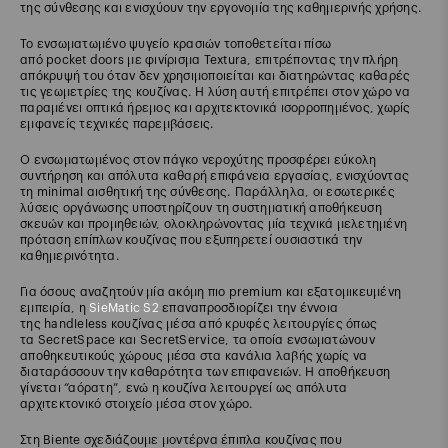
της σύνθεσης και ενισχύουν την εργονομία της καθημερινής χρήσης.
Το ενσωματωμένο ψυγείο κρασιών τοποθετείται πίσω
από pocket doors με φινίρισμα Textura, επιτρέποντας την πλήρη
απόκρυψή του όταν δεν χρησιμοποιείται και διατηρώντας καθαρές
τις γεωμετρίες της κουζίνας. Η λύση αυτή επιτρέπει στον χώρο να
παραμένει οπτικά ήρεμος και αρχιτεκτονικά ισορροπημένος, χωρίς
εμφανείς τεχνικές παρεμβάσεις.
Ο ενσωματωμένος στον πάγκο νεροχύτης προσφέρει εύκολη
συντήρηση και απόλυτα καθαρή επιφάνεια εργασίας, ενισχύοντας
τη minimal αισθητική της σύνθεσης. Παράλληλα, οι εσωτερικές
λύσεις οργάνωσης υποστηρίζουν τη συστηματική αποθήκευση
σκευών και προμηθειών, ολοκληρώνοντας μία τεχνικά μελετημένη
πρόταση επίπλων κουζίνας που εξυπηρετεί ουσιαστικά την
καθημερινότητα.
Για όσους αναζητούν μία ακόμη πιο premium και εξατομικευμένη
εμπειρία, η
SieMatic S2
επαναπροσδιορίζει την έννοια
της handleless κουζίνας μέσα από κρυφές λειτουργίες όπως
τα SecretSpace και SecretService, τα οποία ενσωματώνουν
αποθηκευτικούς χώρους μέσα στα κανάλια λαβής χωρίς να
διαταράσσουν την καθαρότητα των επιφανειών. Η αποθήκευση
γίνεται “αόρατη”, ενώ η κουζίνα λειτουργεί ως απόλυτα
αρχιτεκτονικό στοιχείο μέσα στον χώρο.
Στη Biente σχεδιάζουμε μοντέρνα έπιπλα κουζίνας που