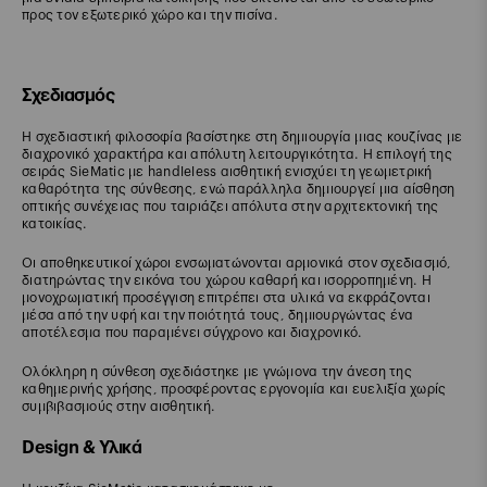
προς τον εξωτερικό χώρο και την πισίνα.
Σχεδιασμός
Η σχεδιαστική φιλοσοφία βασίστηκε στη δημιουργία μιας κουζίνας με
διαχρονικό χαρακτήρα και απόλυτη λειτουργικότητα. Η επιλογή της
σειράς SieMatic με handleless αισθητική ενισχύει τη γεωμετρική
καθαρότητα της σύνθεσης, ενώ παράλληλα δημιουργεί μια αίσθηση
οπτικής συνέχειας που ταιριάζει απόλυτα στην αρχιτεκτονική της
κατοικίας.
Οι αποθηκευτικοί χώροι ενσωματώνονται αρμονικά στον σχεδιασμό,
διατηρώντας την εικόνα του χώρου καθαρή και ισορροπημένη. Η
μονοχρωματική προσέγγιση επιτρέπει στα υλικά να εκφράζονται
μέσα από την υφή και την ποιότητά τους, δημιουργώντας ένα
αποτέλεσμα που παραμένει σύγχρονο και διαχρονικό.
Ολόκληρη η σύνθεση σχεδιάστηκε με γνώμονα την άνεση της
καθημερινής χρήσης, προσφέροντας εργονομία και ευελιξία χωρίς
συμβιβασμούς στην αισθητική.
Design & Υλικά