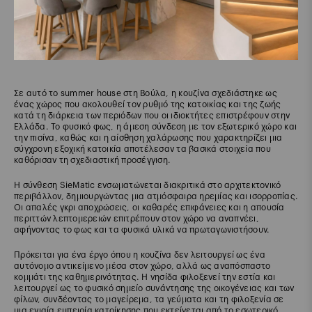
Σε αυτό το summer house στη Βούλα, η κουζίνα σχεδιάστηκε ως
ένας χώρος που ακολουθεί τον ρυθμό της κατοικίας και της ζωής
κατά τη διάρκεια των περιόδων που οι ιδιοκτήτες επιστρέφουν στην
Ελλάδα. Το φυσικό φως, η άμεση σύνδεση με τον εξωτερικό χώρο και
την πισίνα, καθώς και η αίσθηση χαλάρωσης που χαρακτηρίζει μια
σύγχρονη εξοχική κατοικία αποτέλεσαν τα βασικά στοιχεία που
καθόρισαν τη σχεδιαστική προσέγγιση.
Η σύνθεση SieMatic ενσωματώνεται διακριτικά στο αρχιτεκτονικό
περιβάλλον, δημιουργώντας μια ατμόσφαιρα ηρεμίας και ισορροπίας.
Οι απαλές γκρι αποχρώσεις, οι καθαρές επιφάνειες και η απουσία
περιττών λεπτομερειών επιτρέπουν στον χώρο να αναπνέει,
αφήνοντας το φως και τα φυσικά υλικά να πρωταγωνιστήσουν.
Πρόκειται για ένα έργο όπου η κουζίνα δεν λειτουργεί ως ένα
αυτόνομο αντικείμενο μέσα στον χώρο, αλλά ως αναπόσπαστο
κομμάτι της καθημερινότητας. Η νησίδα φιλοξενεί την εστία και
λειτουργεί ως το φυσικό σημείο συνάντησης της οικογένειας και των
φίλων, συνδέοντας το μαγείρεμα, τα γεύματα και τη φιλοξενία σε
μια ενιαία εμπειρία κατοίκησης που εκτείνεται από το εσωτερικό