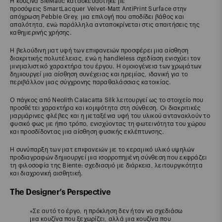
Η κουζίνα SieMatic κατασκευάστηκε με
προσόψεις SmartLacquer Velvet-Matt AntiPrint Surface στην
απόχρωση Pebble Grey, μια επιλογή που αποδίδει βάθος και
απαλότητα, ενώ παράλληλα ανταποκρίνεται στις απαιτήσεις της
καθημερινής χρήσης.
Η βελούδινη ματ υφή των επιφανειών προσφέρει μια αίσθηση
διακριτικής πολυτέλειας, ενώ η handleless σχεδίαση ενισχύει τον
μινιμαλιστικό χαρακτήρα του έργου. Η ομοιογένεια των χρωμάτων
δημιουργεί μια αίσθηση συνέχειας και ηρεμίας, ιδανική για το
περιβάλλον μιας σύγχρονης παραθαλάσσιας κατοικίας.
Ο πάγκος από Neolith Calacatta Silk λειτουργεί ως το στοιχείο που
προσθέτει χαρακτήρα και κομψότητα στη σύνθεση. Οι διακριτικές
μαρμάρινες φλέβες και η μεταξένια υφή του υλικού αντανακλούν το
φυσικό φως με ήπιο τρόπο, ενισχύοντας τη φωτεινότητα του χώρου
και προσδίδοντας μια αίσθηση φυσικής εκλέπτυνσης.
Η συνύπαρξη των ματ επιφανειών με το κεραμικό υλικό υψηλών
προδιαγραφών δημιουργεί μια ισορροπημένη σύνθεση που εκφράζει
τη φιλοσοφία της Biente: σχεδιασμό με διάρκεια, λειτουργικότητα
και διαχρονική αισθητική.
The Designer’s Perspective
«Σε αυτό το έργο, η πρόκληση δεν ήταν να σχεδιάσω
μια κουζίνα που ξεχωρίζει, αλλά μια κουζίνα που