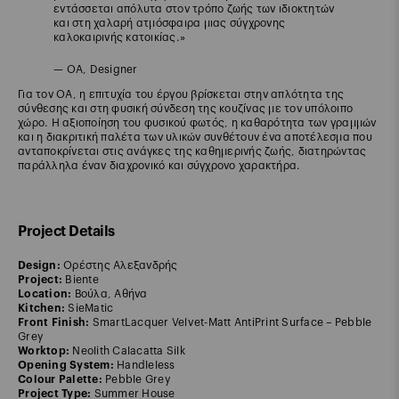
εντάσσεται απόλυτα στον τρόπο ζωής των ιδιοκτητών
και στη χαλαρή ατμόσφαιρα μιας σύγχρονης
καλοκαιρινής κατοικίας.»
— ΟΑ, Designer
Για τον ΟΑ, η επιτυχία του έργου βρίσκεται στην απλότητα της
σύνθεσης και στη φυσική σύνδεση της κουζίνας με τον υπόλοιπο
χώρο. Η αξιοποίηση του φυσικού φωτός, η καθαρότητα των γραμμών
και η διακριτική παλέτα των υλικών συνθέτουν ένα αποτέλεσμα που
ανταποκρίνεται στις ανάγκες της καθημερινής ζωής, διατηρώντας
παράλληλα έναν διαχρονικό και σύγχρονο χαρακτήρα.
Project Details
Design:
Ορέστης Αλεξανδρής
Project:
Biente
Location:
Βούλα, Αθήνα
Kitchen:
SieMatic
Front Finish:
SmartLacquer Velvet-Matt AntiPrint Surface – Pebble
Grey
Worktop:
Neolith Calacatta Silk
Opening System:
Handleless
Colour Palette:
Pebble Grey
Project Type:
Summer House