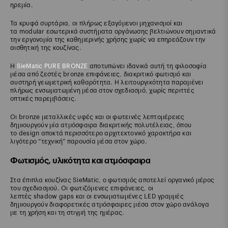
ηρεμία.
Τα κρυφά συρτάρια, οι πλήρως εξαγόμενοι μηχανισμοί και
τα modular εσωτερικά συστήματα οργάνωσης βελτιώνουν σημαντικά
την εργονομία της καθημερινής χρήσης χωρίς να επηρεάζουν την
αισθητική της κουζίνας.
Η
SieMatic PURE BRONZE
αποτυπώνει ιδανικά αυτή τη φιλοσοφία
μέσα από ζεστές bronze επιφάνειες, διακριτικό φωτισμό και
αυστηρή γεωμετρική καθαρότητα. Η λειτουργικότητα παραμένει
πλήρως ενσωματωμένη μέσα στον σχεδιασμό, χωρίς περιττές
οπτικές παρεμβάσεις.
Οι bronze μεταλλικές υφές και οι φωτεινές λεπτομέρειες
δημιουργούν μία ατμόσφαιρα διακριτικής πολυτέλειας, όπου
το design αποκτά περισσότερο αρχιτεκτονικό χαρακτήρα και
λιγότερο “τεχνική” παρουσία μέσα στον χώρο.
Φωτισμός, υλικότητα και ατμόσφαιρα
Στα έπιπλα κουζίνας SieMatic, ο φωτισμός αποτελεί οργανικό μέρος
του σχεδιασμού. Οι φωτιζόμενες επιφάνειες, οι
λεπτές shadow gaps και οι ενσωματωμένες LED γραμμές
δημιουργούν διαφορετικές ατμόσφαιρες μέσα στον χώρο ανάλογα
με τη χρήση και τη στιγμή της ημέρας.