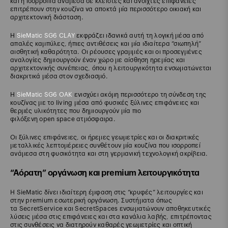
και η ισορροπία ανάμεσα σε κλειστές και ανοιχτές επιφάνειες
επιτρέπουν στην κουζίνα να αποκτά μία περισσότερο οικιακή και
αρχιτεκτονική διάσταση.
Η
SieMatic SG6 CLAY
εκφράζει ιδανικά αυτή τη λογική μέσα από
απαλές καμπύλες, ήπιες αντιθέσεις και μία ιδιαίτερα “σιωπηλή”
αισθητική καθαρότητα. Οι ρέουσες γραμμές και οι προσεγμένες
αναλογίες δημιουργούν έναν χώρο με αίσθηση ηρεμίας και
αρχιτεκτονικής συνέπειας, όπου η λειτουργικότητα ενσωματώνεται
διακριτικά μέσα στον σχεδιασμό.
Η
SieMatic SG6 OAK
ενισχύει ακόμη περισσότερο τη σύνδεση της
κουζίνας με το living μέσα από φυσικές ξύλινες επιφάνειες και
θερμές υλικότητες που δημιουργούν μία πιο
φιλόξενη open space ατμόσφαιρα.
Οι ξύλινες επιφάνειες, οι ήρεμες γεωμετρίες και οι διακριτικές
μεταλλικές λεπτομέρειες συνθέτουν μία κουζίνα που ισορροπεί
ανάμεσα στη φυσικότητα και στη γερμανική τεχνολογική ακρίβεια.
“Αόρατη” οργάνωση και premium λειτουργικότητα
Η SieMatic δίνει ιδιαίτερη έμφαση στις “κρυφές” λειτουργίες και
στην premium εσωτερική οργάνωση. Συστήματα όπως
τα SecretService και SecretSpaces ενσωματώνουν αποθηκευτικές
λύσεις μέσα στις επιφάνειες και στα κανάλια λαβής, επιτρέποντας
στις συνθέσεις να διατηρούν καθαρές γεωμετρίες και οπτική