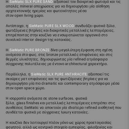
Η
SieMatic SLX PURE SAND
αξιοποιεί τον διακριτικό φωτισμό και τις
απαλές mineral αποχρώσεις για να δημιουργήσει μία αίσθηση
αρχιτεκτονικής ηρεμίας και φωτεινότητας μέσα
στον open living χώρο.
Αντίστοιχα, η
SieMatic PURE SLX WOOD
συνδυάζει φυσικά ξύλα,
φωτιζόμενες βιτρίνες και διακριτικές μεταλλικές λεπτομέρειες,
επιτρέποντας στην κουζίνα να ενσωματώνεται οργανικά στο
συνολικό interior design της κατοικίας.
Η
SieMatic PURE BRONZE
δίνει μεγαλύτερη έμφαση στη σχέση
ανάμεσα στο φως, στις bronze μεταλλικές επιφάνειες και στις
θερμές υλικότητες, δημιουργώντας μία refined ατμόσφαιρα
σύγχρονης πολυτέλειας με έντονο architectural χαρακτήρα.
Παράλληλα, η
SieMatic SLX PURE ANTHRACITE
αξιοποιεί τις
σκούρες ματ επιφάνειες και τις φωτιζόμενες βιτρίνες για να
δημιουργήσει μία πιο dramatic και contemporary ατμόσφαιρα μέσα
στον open space χώρο.
Η ισορροπία ανάμεσα σε stone surfaces, φυσικά
ξύλα, glass finishes και μεταλλικές λεπτομέρειες επιτρέπει στις
συνθέσεις SieMatic να αποκτούν μία ιδιαίτερα refined αισθητική που
συνδέεται φυσικά με σύγχρονες luxury κατοικίες.
Η κουζίνα δεν λειτουργεί πλέον μόνο ως χώρος προετοιμασίας
φαγητού, αλλά ως κεντρικό στοιχείο εμπειρίας, φιλοξενίας και