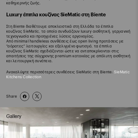
καθημερινής ζωής.
Luxury έπιπλα κουζίνας SieMatic στη Biente
Στη Biente διαθέτουμε αποκλειστικά στη Ελλάδα τα έπιπλα
κουζίνας SieMatic, τα οποία συνδυάζουν luxury αισθητική, γερμανική
τεχνογνωσία και προηγμένες λύσεις εργονομίας.
Από minimal handleless συνθέσεις έως open living προτάσεις με
“αόρατες” λειτουργίες και εξελιγμένο φωτισμό, τα έπιπλα
κουζίνας SieMatic σχεδιάζονται ώστε να ανταποκρίνονται στις
απαιτήσεις της σύγχρονης premium κατοικίας με απόλυτη αισθητική
και λειτουργική συνέπεια.
Ανακαλύψτε περισσότερες συνθέσεις SieMatic στη Biente:
SieMatic
Kitchens Collection
Share
Gallery