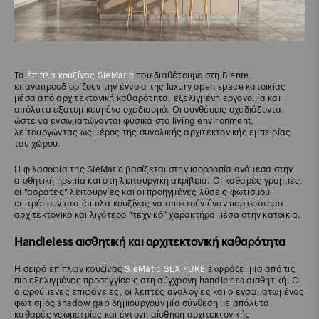
Τα
έπιπλα κουζίνας SieMatic
που διαθέτουμε στη Biente
επαναπροσδιορίζουν την έννοια της luxury open space κατοικίας
μέσα από αρχιτεκτονική καθαρότητα, εξελιγμένη εργονομία και
απόλυτα εξατομικευμένο σχεδιασμό. Οι συνθέσεις σχεδιάζονται
ώστε να ενσωματώνονται φυσικά στο living environment,
λειτουργώντας ως μέρος της συνολικής αρχιτεκτονικής εμπειρίας
του χώρου.
Η φιλοσοφία της SieMatic βασίζεται στην ισορροπία ανάμεσα στην
αισθητική ηρεμία και στη λειτουργική ακρίβεια. Οι καθαρές γραμμές,
οι “αόρατες” λειτουργίες και οι προηγμένες λύσεις φωτισμού
επιτρέπουν στα έπιπλα κουζίνας να αποκτούν έναν περισσότερο
αρχιτεκτονικό και λιγότερο “τεχνικό” χαρακτήρα μέσα στην κατοικία.
Handleless αισθητική και αρχιτεκτονική καθαρότητα
Η σειρά επίπλων κουζίνας
SieMatic SLX PURE
εκφράζει μία από τις
πιο εξελιγμένες προσεγγίσεις στη σύγχρονη handleless αισθητική. Οι
αιωρούμενες επιφάνειες, οι λεπτές αναλογίες και ο ενσωματωμένος
φωτισμός shadow gap δημιουργούν μία σύνθεση με απόλυτα
καθαρές γεωμετρίες και έντονη αίσθηση αρχιτεκτονικής