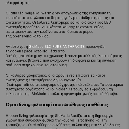
ελαφρότητας.
Οι απαλές beige και warm grey αποχρώσεις της ενισχύουν τη
φυσικότητα του χώρου και δημιουργούν μία αίσθηση ηρεμίας και
φωτεινότητας. Οι ξύλινες λεπτομέρειες και ο διακριτικός LED
φωτισμός προσθέτουν υλικότητα και αρχιτεκτονικό βάθος,
μετατρέποντας την κουζίνα σε αναπόσπαστο μέρος
της open living κατοικίας.
Αντίστοιχα, η
SieMatic SLX PURE ANTHRACITE
προσεγγίζει
την open space κατοικία μέσα από
βαθιές graphite gray αποχρώσεις, bronze μεταλλικές λεπτομέρειες
και γυάλινες βιτρίνες που ενισχύουν τη διαφάνεια και τη σύνδεση
ανάμεσα στην κουζίνα και στο living.
Οι καθαρές γεωμετρίες, οι αιωρούμενες επιφάνειες και οι
φωτιζόμενες λεπτομέρειες δημιουργούν μία
ιδιαίτερα refined ατμόσφαιρα σύγχρονης πολυτέλειας. Τα εσωτερικά
συστήματα οργάνωσης και οι hidden λειτουργίες εκφράζουν τη
φιλοσοφία της SieMatic: απόλυτη εργονομία χωρίς οπτικό θόρυβο.
Open living φιλοσοφία και ελεύθερες συνθέσεις
Η open living φιλοσοφία της SieMatic βασίζεται στη δημιουργία
χώρων που συνδέουν φυσικά την κουζίνα με το living και την
τραπεζαρία. Οι ελεύθερες συνθέσεις, οι λεπτές μεταλλικές δομές