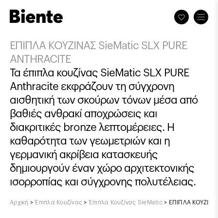
ΕΠΙΠΛΑ ΚΟΥΖΙΝΑΣ SieMatic SLX PURE
ANTHRACITE
Τα έπιπλα κουζίνας SieMatic SLX PURE
Anthracite εκφράζουν τη σύγχρονη
αισθητική των σκούρων τόνων μέσα από
βαθιές ανθρακί αποχρώσεις και
διακριτικές bronze λεπτομέρειες. Η
καθαρότητα των γεωμετριών και η
γερμανική ακρίβεια κατασκευής
δημιουργούν έναν χώρο αρχιτεκτονικής
ισορροπίας και σύγχρονης πολυτέλειας.
Αρχική
>
Έπιπλα Κουζίνας
>
Έπιπλα Κουζίνας SieMatic
>
ΕΠΙΠΛΑ ΚΟΥΖΙΝΑ