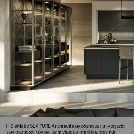
Η SieMatic SLX PURE Anthracite αναδεικνύει τη γοητεία
των σκούρων τόνων, με φινίρισμα graphite gray και