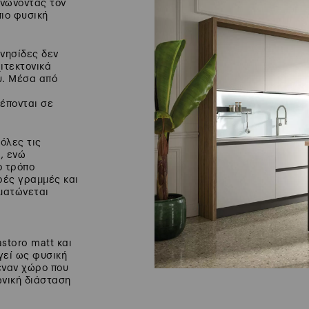
ανώνοντας τον
ιο φυσική
 νησίδες δεν
ιτεκτονικά
υ. Μέσα από
ρέπονται σε
όλες τις
, ενώ
ο τρόπο
ρές γραμμές και
ματώνεται
storo matt και
ργεί ως φυσική
έναν χώρο που
ωνική διάσταση