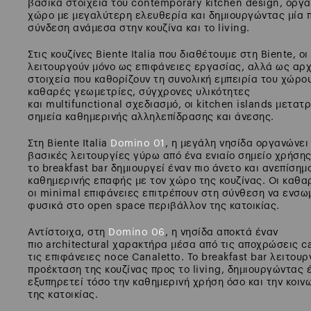
βασικά στοιχεία του contemporary kitchen design, οργ
χώρο με μεγαλύτερη ελευθερία και δημιουργώντας μία π
σύνδεση ανάμεσα στην κουζίνα και το living.
Στις κουζίνες Biente Italia που διαθέτουμε στη Biente, οι
λειτουργούν μόνο ως επιφάνειες εργασίας, αλλά ως αρχ
στοιχεία που καθορίζουν τη συνολική εμπειρία του χώρο
καθαρές γεωμετρίες, σύγχρονες υλικότητες
και multifunctional σχεδιασμό, οι kitchen islands μετατ
σημεία καθημερινής αλληλεπίδρασης και άνεσης.
Στη Biente Italia
Domino 01
, η μεγάλη νησίδα οργανώνει 
βασικές λειτουργίες γύρω από ένα ενιαίο σημείο χρήσης
το breakfast bar δημιουργεί έναν πιο άνετο και ανεπίσημ
καθημερινής επαφής με τον χώρο της κουζίνας. Οι καθα
οι minimal επιφάνειες επιτρέπουν στη σύνθεση να ενσω
φυσικά στο open space περιβάλλον της κατοικίας.
Αντίστοιχα, στη
Domino 06
, η νησίδα αποκτά έναν
πιο architectural χαρακτήρα μέσα από τις αποχρώσεις ca
τις επιφάνειες noce Canaletto. Το breakfast bar λειτου
προέκταση της κουζίνας προς το living, δημιουργώντας 
εξυπηρετεί τόσο την καθημερινή χρήση όσο και την κοιν
της κατοικίας.