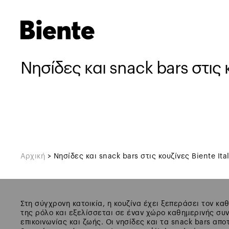
Νησίδες και snack bars στις κ
Αρχική
>
Νησίδες και snack bars στις κουζίνες Biente Ital
Στη σύγχρονη κατοικία, η κουζίνα έχει ξεπεράσει τον κα
της ρόλο και εξελίσσεται σε έναν χώρο καθημερινής συ
επικοινωνίας και ζωής. Οι νησίδες και τα snack bars απ