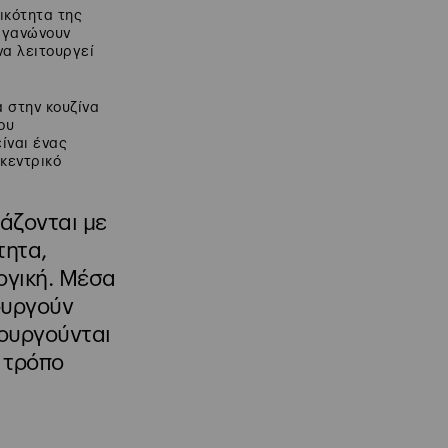
γικότητα της
ργανώνουν
να λειτουργεί
 στην κουζίνα
ου
ίναι ένας
κεντρικό
ιάζονται με
τητα,
ογική. Μέσα
ουργούν
ιουργούνται
 τρόπο