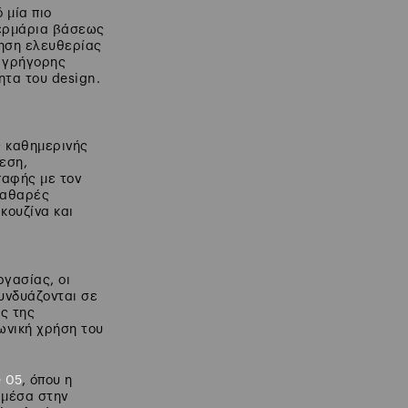
 μία πιο
 ερμάρια βάσεως
θηση ελευθερίας
ο γρήγορης
ητα του design.
ς καθημερινής
εση,
παφής με τον
 καθαρές
κουζίνα και
ργασίας, οι
συνδυάζονται σε
ς της
ωνική χρήση του
 05
, όπου η
 μέσα στην