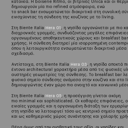
κατοικία. Η boiserie Ritmo, οι βιτρίνες Unica και οι θερ
δημιουργούν μία πιο refined ατμόσφαιρα, ενώ
το snack bar ενσωματώνεται διακριτικά στη συνολική σύ
ενισχύοντας τη σύνδεση της κουζίνας με το living.
Στη Biente Italia
Hera 01
, η νησίδα οργανώνεται με πιο κ
διαχρονικές γραμμές, συνδυάζοντας μεγάλες επιφάνειε
οργανωμένους αποθηκευτικούς χώρους και breakfast ba
χρήσης. Η σύνθεση διατηρεί μία ισορροπημένη contempo
όπου η λειτουργικότητα ενσωματώνεται διακριτικά μέσα 
σχεδιασμό.
Αντίστοιχα, στη Biente Italia
Hera 03
, η νησίδα αποκτά π
έντονο architectural χαρακτήρα μέσα από τις φυσικές υλ
αυστηρές γεωμετρίες της σύνθεσης. Το breakfast bar λε
φυσικό σημείο σύνδεσης ανάμεσα στην κουζίνα και στο li
δημιουργώντας έναν χώρο πιο ανοιχτό και κοινωνικό μέσα
Στη Biente Italia
Hera 05
, η προσέγγιση γίνεται ακόμη
πιο minimal και sophisticated. Οι καθαρές επιφάνειες, 
ενιαίες γραμμές και η οργανωμένη διάταξη των ερμαρίω
στη νησίδα να λειτουργεί τόσο ως κεντρικό σημείο προε
και ως καθημερινός χώρος συνάντησης και χαλαρής χρή
Πέρα όμως από την αισθητική τους αξία, οι νησίδες και