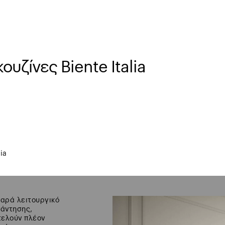
ουζίνες Biente Italia
ia
θαρά λειτουργικό
νάντησης,
οτελούν πλέον