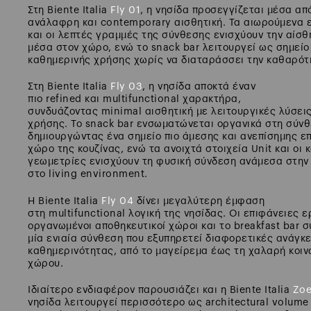
Στη Biente Italia
Fly 01
, η νησίδα προσεγγίζεται μέσα από
ανάλαφρη και contemporary αισθητική. Τα αιωρούμενα
και οι λεπτές γραμμές της σύνθεσης ενισχύουν την αίσ
μέσα στον χώρο, ενώ το snack bar λειτουργεί ως σημεί
καθημερινής χρήσης χωρίς να διαταράσσει την καθαρότ
Στη Biente Italia
Fly 03
, η νησίδα αποκτά έναν
πιο refined και multifunctional χαρακτήρα,
συνδυάζοντας minimal αισθητική με λειτουργικές λύσει
χρήσης. Το snack bar ενσωματώνεται οργανικά στη σύνθ
δημιουργώντας ένα σημείο πιο άμεσης και ανεπίσημης ε
χώρο της κουζίνας, ενώ τα ανοιχτά στοιχεία Unit και οι
γεωμετρίες ενισχύουν τη φυσική σύνδεση ανάμεσα στην 
στο living environment.
Η Biente Italia
Fly 04
δίνει μεγαλύτερη έμφαση
στη multifunctional λογική της νησίδας. Οι επιφάνειες ε
οργανωμένοι αποθηκευτικοί χώροι και το breakfast bar 
μία ενιαία σύνθεση που εξυπηρετεί διαφορετικές ανάγκε
καθημερινότητας, από το μαγείρεμα έως τη χαλαρή κοιν
χώρου.
Ιδιαίτερο ενδιαφέρον παρουσιάζει και η Biente Italia
Zoe
νησίδα λειτουργεί περισσότερο ως architectural volume