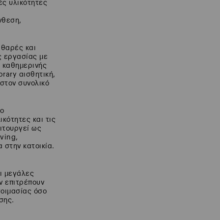
μές υλικότητες
νθεση,
αθαρές και
ς εργασίας με
r καθημερινής
rary αισθητική,
στον συνολικό
ιο
ικότητες και τις
ιτουργεί ως
ving,
 στην κατοικία.
οι μεγάλες
ν επιτρέπουν
τοιμασίας όσο
σης.