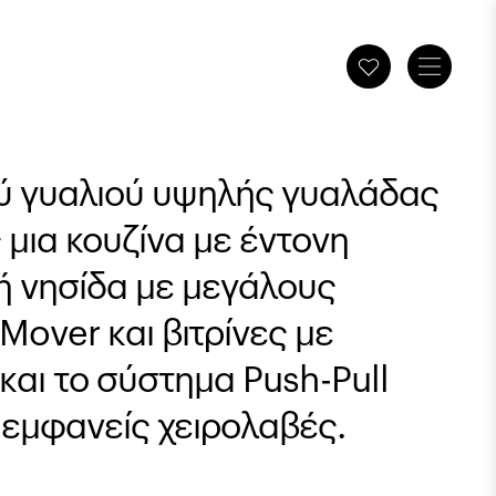
ύ γυαλιού υψηλής γυαλάδας
 μια κουζίνα με έντονη
κή νησίδα με μεγάλους
over και βιτρίνες με
αι το σύστημα Push-Pull
 εμφανείς χειρολαβές.