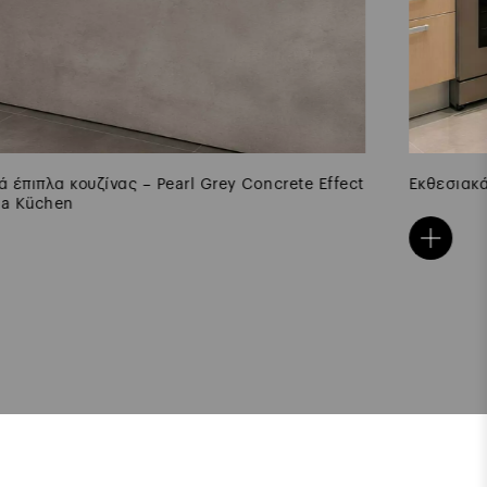
Εκθεσιακά έπιπλα κουζίνας- Maple Vanilla – Bauformat