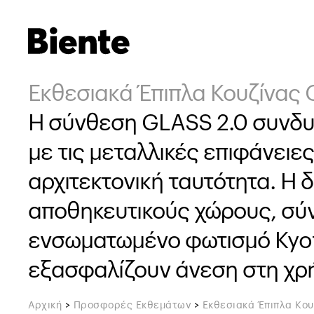
Εκθεσιακά Έπιπλα Κουζίνας 
Η σύνθεση GLASS 2.0 συνδυ
με τις μεταλλικές επιφάνειε
αρχιτεκτονική ταυτότητα. Η 
αποθηκευτικούς χώρους, σύν
ενσωματωμένο φωτισμό Kyoto
εξασφαλίζουν άνεση στη χρή
Αρχική
>
Προσφορές Εκθεμάτων
>
Εκθεσιακά Έπιπλα Κου