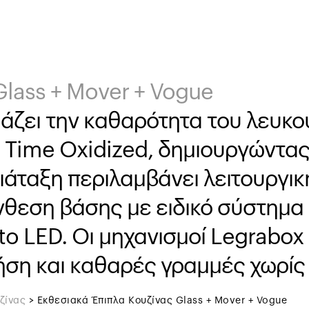
Glass + Mover + Vogue
άζει την καθαρότητα του λευκο
ς Time Oxidized, δημιουργώντας
διάταξη περιλαμβάνει λειτουργι
θεση βάσης με ειδικό σύστημα M
 LED. Οι μηχανισμοί Legrabox κ
ση και καθαρές γραμμές χωρίς
ζίνας
>
Εκθεσιακά Έπιπλα Κουζίνας Glass + Mover + Vogue