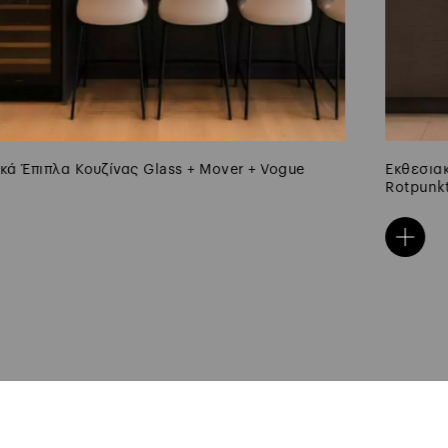
Εκθεσιακά έπιπλα κουζίνας- Alpine Fineline Grey –
Rotpunkt