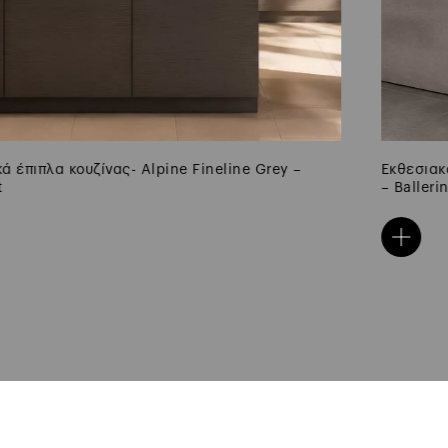
Εκθεσιακά έπιπλα κουζίνας – Pearl Grey Concrete Effect
– Ballerina Küchen