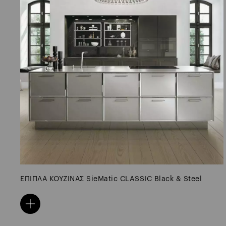
SieMatic SLX in Agate Grey & Travertine Oak