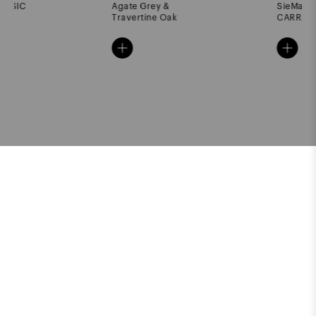
Agate Grey &
SieMatic CLASSIC
Travertine Oak
CARRARA