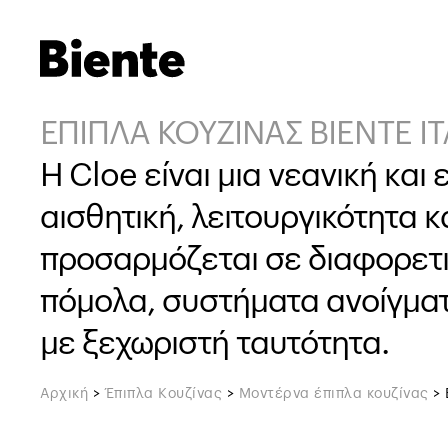
ΕΠΙΠΛΑ ΚΟΥΖΙΝΑΣ BIENTE I
Η Cloe είναι μια νεανική κα
αισθητική, λειτουργικότητα 
προσαρμόζεται σε διαφορετικ
πόμολα, συστήματα ανοίγματο
με ξεχωριστή ταυτότητα.
Αρχική
>
Έπιπλα Κουζίνας
>
Μοντέρνα έπιπλα κουζίνας
>