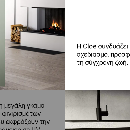
Η Cloe συνδυάζει 
σχεδιασμό, προσφ
τη σύγχρονη ζωή.
η μεγάλη γκάμα
ς φινιρισμάτων
ου εκφράζουν την