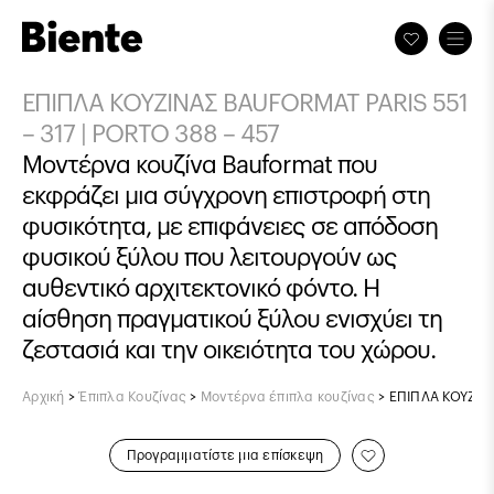
ΕΠΙΠΛΑ ΚΟΥΖΙΝΑΣ BAUFORMAT PARIS 551
– 317 | PORTO 388 – 457
Μοντέρνα κουζίνα Bauformat που
εκφράζει μια σύγχρονη επιστροφή στη
φυσικότητα, με επιφάνειες σε απόδοση
φυσικού ξύλου που λειτουργούν ως
αυθεντικό αρχιτεκτονικό φόντο. Η
αίσθηση πραγματικού ξύλου ενισχύει τη
ζεστασιά και την οικειότητα του χώρου.
Αρχική
>
Έπιπλα Κουζίνας
>
Μοντέρνα έπιπλα κουζίνας
>
ΕΠΙΠΛΑ ΚΟΥΖΙΝΑ
Προγραμματίστε μια επίσκεψη