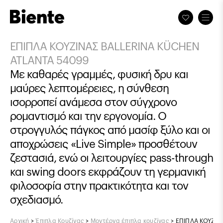
ΕΠΙΠΛΑ ΚΟΥΖΙΝΑΣ BALLERINA KÜCHEN
ATLANTA 54099
Με καθαρές γραμμές, φυσική δρυ και
μαύρες λεπτομέρειες, η σύνθεση
ισορροπεί ανάμεσα στον σύγχρονο
ρομαντισμό και την εργονομία. Ο
στρογγυλός πάγκος από μασίφ ξύλο και οι
αποχρώσεις «Live Simple» προσθέτουν
ζεστασιά, ενώ οι λειτουργίες pass-through
και swing doors εκφράζουν τη γερμανική
φιλοσοφία στην πρακτικότητα και τον
σχεδιασμό.
Αρχική
>
Έπιπλα Κουζίνας
>
Μοντέρνα έπιπλα κουζίνας
>
ΕΠΙΠΛΑ ΚΟΥΖΙΝ