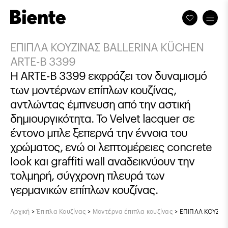
ΕΠΙΠΛΑ ΚΟΥΖΙΝΑΣ BALLERINA KÜCHEN
ARTE-B 3399
Η ARTE-B 3399 εκφράζει τον δυναμισμό
των μοντέρνων επίπλων κουζίνας,
αντλώντας έμπνευση από την αστική
δημιουργικότητα. Το Velvet lacquer σε
έντονο μπλε ξεπερνά την έννοια του
χρώματος, ενώ οι λεπτομέρειες concrete
look και graffiti wall αναδεικνύουν την
τολμηρή, σύγχρονη πλευρά των
γερμανικών επίπλων κουζίνας.
Αρχική
>
Έπιπλα Κουζίνας
>
Μοντέρνα έπιπλα κουζίνας
>
ΕΠΙΠΛΑ ΚΟΥΖΙΝ