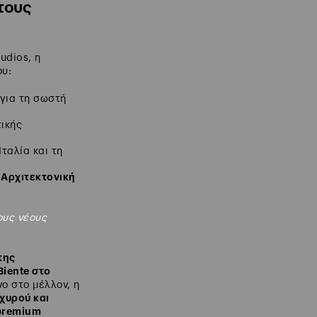
τους
udios, η
υ:
 για τη σωστή
ικής
Ιταλία και τη
 Αρχιτεκτονική
ους νέους
της
iente στο
ο στο μέλλον, η
σχυρού και
premium