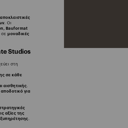
αποκλειστικές
ων
. Οι
en, Bauformat
μοναδικές
η σε
te Studios
χεύει στη
ης σε κάθε
ι αισθητικής
.
 αποδοτικό για
στρατηγικές
ις αξίες της
 εξυπηρέτησης
.