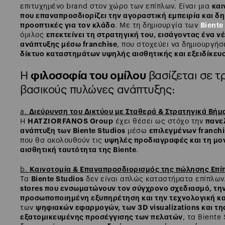
και
επιτυχημένο brand στον χώρο των επίπλων. Είναι μια
που επαναπροσδιορίζει την αγοραστική εμπειρία και δη
προοπτικές για τον κλάδο
Biente
. Με τη δημιουργία των
επεκτείνει τη στρατηγική του, εισάγοντας ένα ν
όμιλος
ανάπτυξης μέσω franchise
, που στοχεύει να δημιουργήσ
δίκτυο καταστημάτων υψηλής αισθητικής και εξειδίκευ
Η
φιλοσοφία του ομίλου
βασίζεται σε τ
βασικούς πυλώνες ανάπτυξης:
Διεύρυνση του Δικτύου με Σταθερά & Στρατηγικά Βήμ
a.
HATZIORFANOS Group
πανε
Η
έχει θέσει ως στόχο την
ανάπτυξη των Biente Studios
επιλεγμένων franch
μέσω
υψηλές προδιαγραφές και τη μο
που θα ακολουθούν τις
αισθητική ταυτότητα της Biente
.
Καινοτομία & Επαναπροσδιορισμός της πώλησης Επί
b.
Biente Studios
Τα
δεν είναι απλώς καταστήματα επίπλων.
stores που ενσωματώνουν τον σύγχρονο σχεδιασμό, τη
προσωποποιημένη εξυπηρέτηση και την τεχνολογική κα
ψηφιακών εφαρμογών, των 3D visualizations και τη
των
εξατομικευμένης προσέγγισης των πελατών
, τα Biente