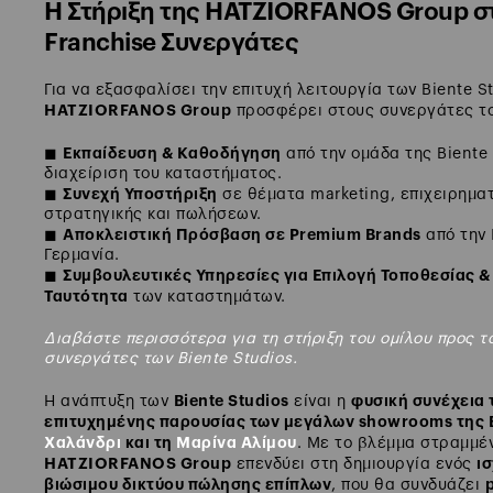
Η Στήριξη της HATZIORFANOS Group σ
Franchise Συνεργάτες
Για να εξασφαλίσει την επιτυχή λειτουργία των Biente St
HATZIORFANOS Group
προσφέρει στους συνεργάτες το
Εκπαίδευση & Καθοδήγηση
◼
από την ομάδα της Biente
διαχείριση του καταστήματος.
Συνεχή Υποστήριξη
◼
σε θέματα marketing, επιχειρηματ
στρατηγικής και πωλήσεων.
Αποκλειστική Πρόσβαση σε Premium Brands
◼
από την 
Γερμανία.
Συμβουλευτικές Υπηρεσίες για Επιλογή Τοποθεσίας &
◼
Ταυτότητα
των καταστημάτων.
Διαβάστε περισσότερα για τη στήριξη του ομίλου προς τ
συνεργάτες των Biente Studios.
Biente Studios
φυσική συνέχεια 
Η ανάπτυξη των
είναι η
επιτυχημένης παρουσίας των μεγάλων showrooms της B
Χαλάνδρι
και τη
Μαρίνα Αλίμου
. Με το βλέμμα στραμμέν
HATZIORFANOS Group
ι
επενδύει στη δημιουργία ενός
βιώσιμου δικτύου πώλησης επίπλων
, που θα συνδυάζει