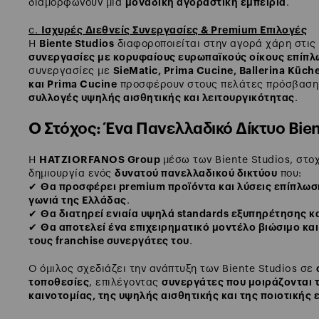
μοναδική αγοραστική εμπειρία
διαμορφώνουν μια
.
Ισχυρές Διεθνείς Συνεργασίες & Premium Επιλογές
c.
Biente Studios
Η
διαφοροποιείται στην αγορά χάρη στις
συνεργασίες με κορυφαίους ευρωπαϊκούς οίκους επίπλ
SieMatic, Prima Cucine, Ballerina Küch
συνεργασίες με
και Prima Cucine
προσφέρουν στους πελάτες πρόσβασ
συλλογές υψηλής αισθητικής και λειτουργικότητας
.
Ο Στόχος: Ένα Πανελλαδικό Δίκτυο Bien
HATZIORFANOS Group
Η
μέσω των Biente Studios, στο
δυνατού πανελλαδικού δικτύου
δημιουργία ενός
που:
Θα προσφέρει premium προϊόντα και λύσεις επίπλωσ
✔
γωνιά της Ελλάδας
.
Θα διατηρεί ενιαία υψηλά standards εξυπηρέτησης κα
✔
Θα αποτελεί ένα επιχειρηματικό μοντέλο βιώσιμο και
✔
τους franchise συνεργάτες του
.
Ο όμιλος σχεδιάζει την ανάπτυξη των Biente Studios σε
τοποθεσίες
συνεργάτες που μοιράζονται τ
, επιλέγοντας
καινοτομίας, της υψηλής αισθητικής και της ποιοτικής