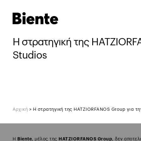
Η στρατηγική της HATZIORF
Studios
Αρχική
>
Η στρατηγική της HATZIORFANOS Group για την
Biente
HATZIORFANOS Group
Η
, μέλος της
, δεν αποτελ