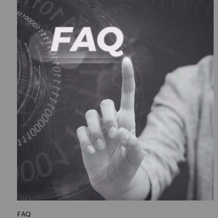
Τύποι συνεργατών – Franchisee