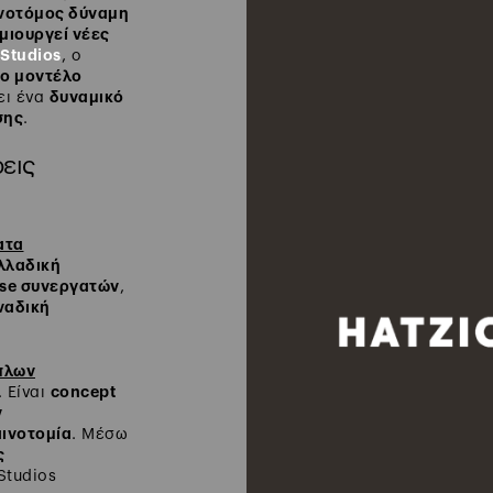
νοτόμος δύναμη
μιουργεί νέες
 Studios
, ο
έο μοντέλο
δυναμικό
ει ένα
σης
.
ρεις
ατα
λλαδική
ise συνεργατών
,
ναδική
πλων
concept
 Είναι
ν
ινοτομία
. Μέσω
ς
 Studios